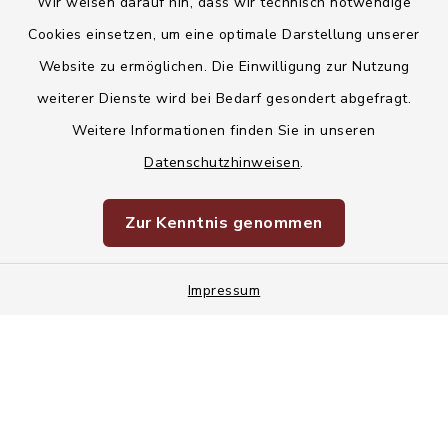
Wir weisen darauf hin, dass wir technisch notwendige
Kontakt
Cookies einsetzen, um eine optimale Darstellung unserer
Website zu ermöglichen. Die Einwilligung zur Nutzung
Barrierefreiheit
weiterer Dienste wird bei Bedarf gesondert abgefragt.
Weitere Informationen finden Sie in unseren
Datenschutz
Datenschutzhinweisen
.
Korruptionsvorbeugung
Zur Kenntnis genommen
Impressum
Impressum
Sitemap
Cookie-Einstellungen