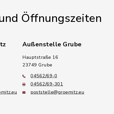
 und Öffnungszeiten
tz
Außenstelle Grube
Hauptstraße 16
23749 Grube
04562/69-0
04562/69-301
mitz.eu
poststelle@groemitz.eu