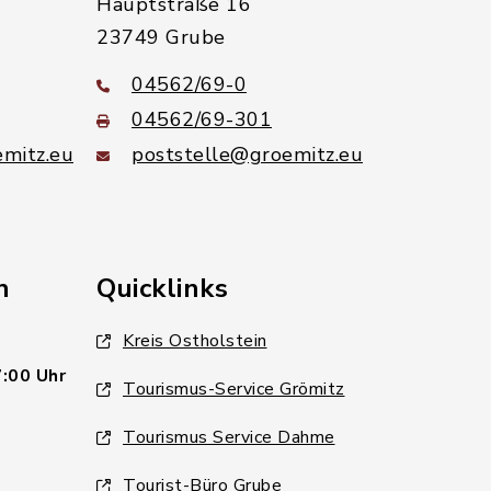
Hauptstraße 16
23749 Grube
04562/69-0
04562/69-301
mitz.eu
poststelle@groemitz.eu
n
Quicklinks
Kreis Ostholstein
7:00 Uhr
Tourismus-Service Grömitz
Tourismus Service Dahme
Tourist-Büro Grube