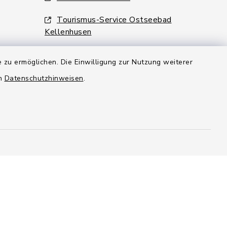
Tourismus-Service Ostseebad
Kellenhusen
 zu ermöglichen. Die Einwilligung zur Nutzung weiterer
6:00 Uhr
en
Datenschutzhinweisen
.
efreiheit
Datenschutz
gung
Impressum
Sitemap
en