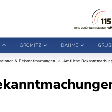
GRÖMITZ
DAHME
GRUB
mationen & Bekanntmachungen
Amtliche Bekanntmachun
ekanntmachunge