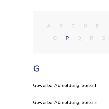
A
B
C
D
E
O
P
Q
R
S
G
Gewerbe-Abmeldung, Seite 1
Gewerbe-Abmeldung, Seite 2