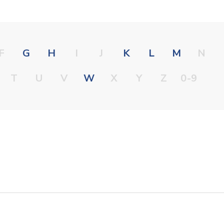
F
G
H
I
J
K
L
M
N
T
U
V
W
X
Y
Z
0-9