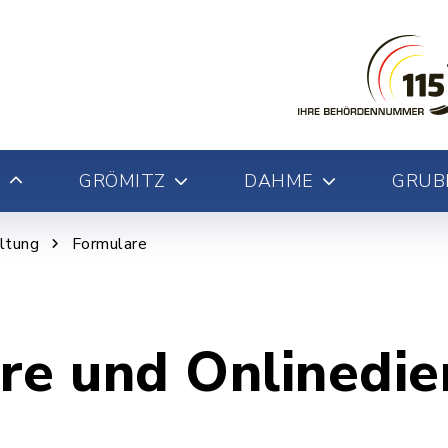
GRÖMITZ
DAHME
GRUB
ltung
Formulare
re und Onlinedie