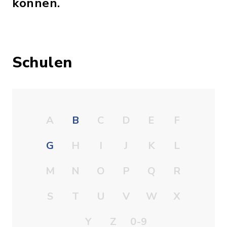
können.
Schulen
A
B
C
D
E
F
G
H
I
J
K
L
M
N
O
P
Q
R
S
T
U
V
W
X
Y
Z
0-9