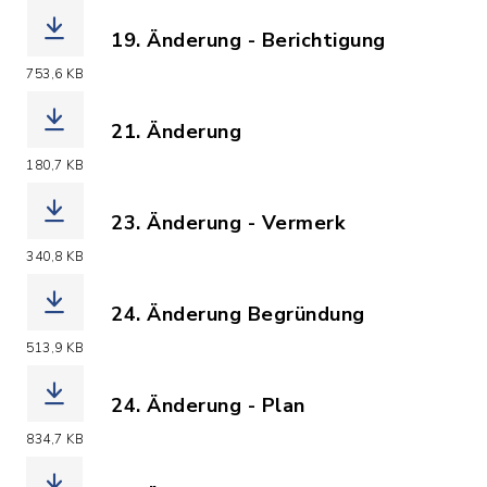
19. Änderung - Berichtigung
(Dateiname: F-Plan__19._AEnderung_al
753,6 KB
21. Änderung
(Dateiname: F-Plan_21._Aend..pdf, Da
180,7 KB
23. Änderung - Vermerk
(Dateiname: F-Plan_23_-_Vermerk.pdf,
340,8 KB
24. Änderung Begründung
(Dateiname: F24_Begruendung.pdf, Dat
513,9 KB
24. Änderung - Plan
(Dateiname: F24_Planausfertigung.pdf
834,7 KB