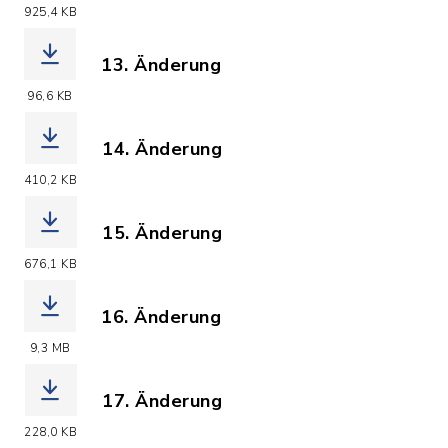
(Dateiname: F-Plan_12._Aend..pdf, Da
925,4 KB
13. Änderung
(Dateiname: F-Plan_13._Aend..pdf, Dat
96,6 KB
14. Änderung
(Dateiname: F-Plan_14._Aend..pdf, Da
410,2 KB
15. Änderung
(Dateiname: F-Plan_15._Aend..pdf, Da
676,1 KB
16. Änderung
(Dateiname: F-Plan_16._Aend..pdf, Dat
9,3 MB
17. Änderung
(Dateiname: 17._AEnderung_zum_F-Plan
228,0 KB