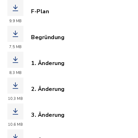
F-Plan
(Dateiname: F-Plan_Ursprung.pdf, Dat
9,9 MB
Begründung
(Dateiname: Begruendung_F-Plan_Dahm
7,5 MB
1. Änderung
(Dateiname: F-Plan_1._Aend..pdf, Date
8,3 MB
2. Änderung
(Dateiname: F-Plan_2._Aend..pdf, Date
10,3 MB
3. Änderung
(Dateiname: F-Plan_3._Aend..pdf, Date
10,6 MB