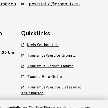
mitz.eu
poststelle@groemitz.eu
n
Quicklinks
Kreis Ostholstein
7:00 Uhr
Tourismus-Service Grömitz
Tourismus Service Dahme
Tourist-Büro Grube
Tourismus-Service Ostseebad
Kellenhusen
 zu ermöglichen. Die Einwilligung zur Nutzung weiterer