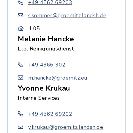
+49 4562 69203
s.sommer@groemitz.landsh.de
1.05
Melanie Hancke
Ltg. Reinigungsdienst
+49 4366 302
m.hancke@groemitz.eu
Yvonne Krukau
Interne Services
+49 4562 69202
y.krukau@groemitz.landsh.de