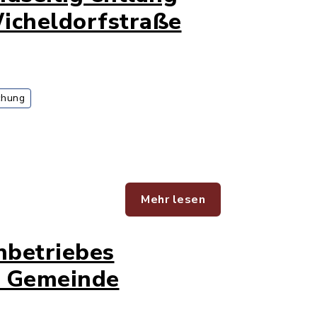
Wicheldorfstraße
chung
Mehr lesen
nbetriebes
r Gemeinde