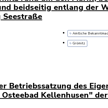
und beidseitig entlang der 
g Seestraße
Amtliche Bekanntma
Grömitz
r Betriebssatzung des Eige
e Osteebad Kellenhusen" de