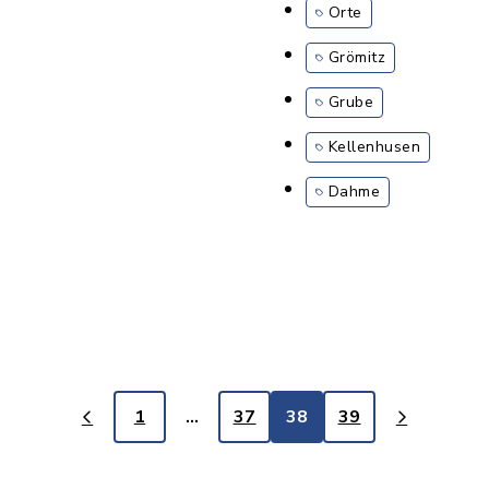
Orte
Grömitz
Grube
Kellenhusen
Dahme
1
…
37
38
39