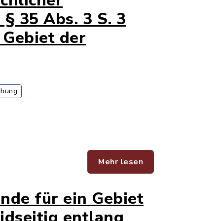
chlicher
 § 35 Abs. 3 S. 3
 Gebiet der
chung
Mehr lesen
nde für ein Gebiet
dseitig entlang