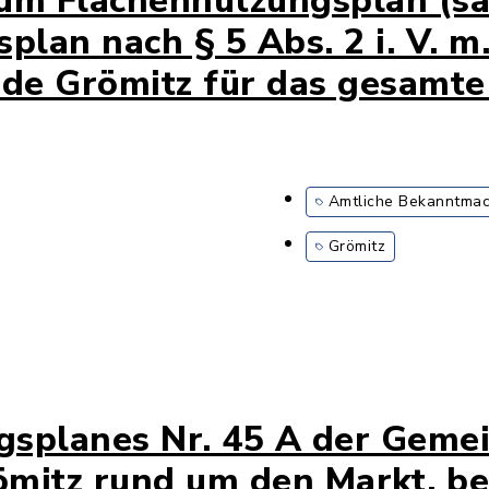
um Flächennutzungsplan (sa
plan nach § 5 Abs. 2 i. V. m.
e Grömitz für das gesamte
Amtliche Bekanntma
Grömitz
splanes Nr. 45 A der Gemei
mitz rund um den Markt, bei