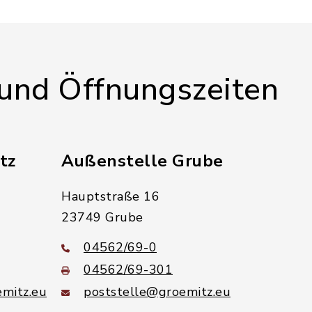
 und Öffnungszeiten
tz
Außenstelle Grube
Hauptstraße 16
23749 Grube
04562/69-0
04562/69-301
mitz.eu
poststelle@groemitz.eu