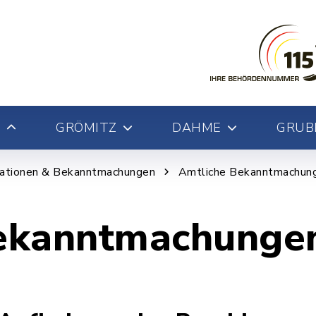
GRÖMITZ
DAHME
GRUB
mationen & Bekanntmachungen
Amtliche Bekanntmachun
ekanntmachunge