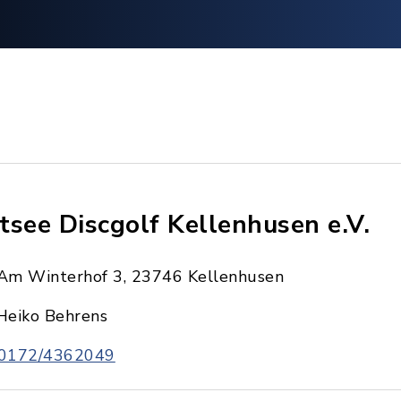
tsee Discgolf Kellenhusen e.V.
Am Winterhof 3, 23746 Kellenhusen
Heiko Behrens
0172/4362049