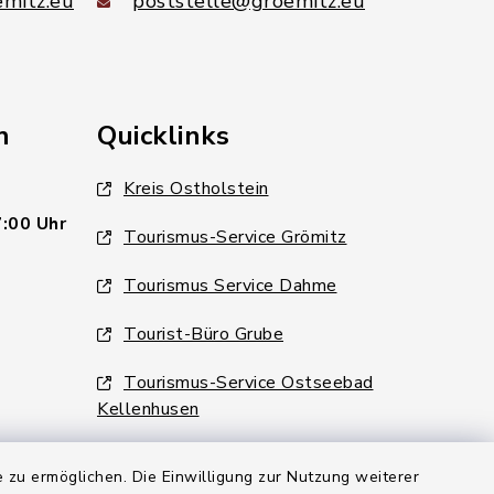
mitz.eu
poststelle@groemitz.eu
n
Quicklinks
Kreis Ostholstein
7:00 Uhr
Tourismus-Service Grömitz
Tourismus Service Dahme
Tourist-Büro Grube
Tourismus-Service Ostseebad
Kellenhusen
 zu ermöglichen. Die Einwilligung zur Nutzung weiterer
6:00 Uhr