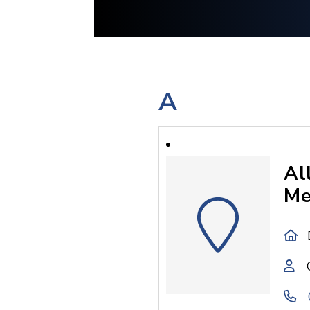
A
Al
Me