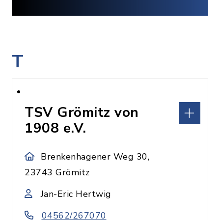
T
TSV Grömitz von
1908 e.V.
Brenkenhagener Weg 30,
23743 Grömitz
Jan-Eric Hertwig
04562/267070