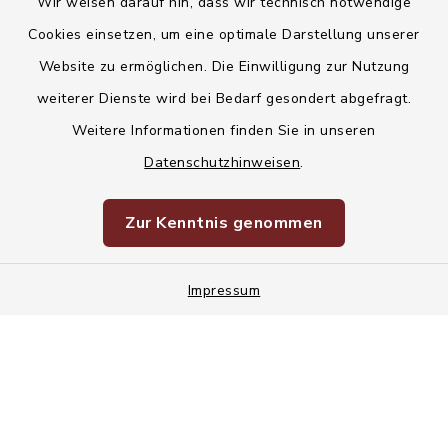
Wir weisen darauf hin, dass wir technisch notwendige
Kontakt
Cookies einsetzen, um eine optimale Darstellung unserer
Website zu ermöglichen. Die Einwilligung zur Nutzung
Barrierefreiheit
weiterer Dienste wird bei Bedarf gesondert abgefragt.
Weitere Informationen finden Sie in unseren
Datenschutz
Datenschutzhinweisen
.
Korruptionsvorbeugung
Zur Kenntnis genommen
Impressum
Impressum
Sitemap
Cookie-Einstellungen