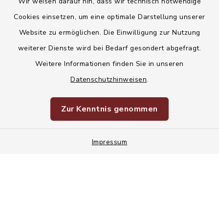
Wir weisen darauf hin, dass wir technisch notwendige
Kontakt
Cookies einsetzen, um eine optimale Darstellung unserer
Website zu ermöglichen. Die Einwilligung zur Nutzung
Barrierefreiheit
weiterer Dienste wird bei Bedarf gesondert abgefragt.
Weitere Informationen finden Sie in unseren
Datenschutz
Datenschutzhinweisen
.
Korruptionsvorbeugung
Zur Kenntnis genommen
Impressum
Impressum
Sitemap
Cookie-Einstellungen