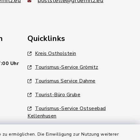
mitz.eu
poststelle@groemitz.eu
n
Quicklinks
Kreis Ostholstein
7:00 Uhr
Tourismus-Service Grömitz
Tourismus Service Dahme
Tourist-Büro Grube
Tourismus-Service Ostseebad
Kellenhusen
 zu ermöglichen. Die Einwilligung zur Nutzung weiterer
6:00 Uhr