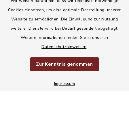
Wir weisen darauf hin, dass wir technisch notwendige
Kontakt
Cookies einsetzen, um eine optimale Darstellung unserer
Website zu ermöglichen. Die Einwilligung zur Nutzung
Barrierefreiheit
weiterer Dienste wird bei Bedarf gesondert abgefragt.
Weitere Informationen finden Sie in unseren
Datenschutz
Datenschutzhinweisen
.
Korruptionsvorbeugung
Zur Kenntnis genommen
Impressum
Impressum
Sitemap
Cookie-Einstellungen