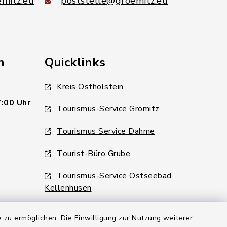
mitz.eu
poststelle@groemitz.eu
n
Quicklinks
Kreis Ostholstein
7:00 Uhr
Tourismus-Service Grömitz
Tourismus Service Dahme
Tourist-Büro Grube
Tourismus-Service Ostseebad
Kellenhusen
 zu ermöglichen. Die Einwilligung zur Nutzung weiterer
6:00 Uhr