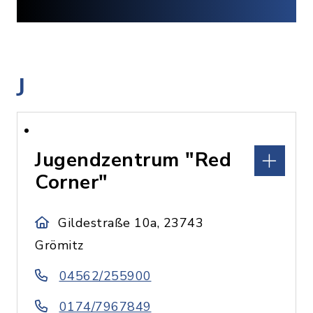
J
Jugendzentrum "Red
Corner"
Gildestraße 10a, 23743
Grömitz
04562/255900
0174/7967849