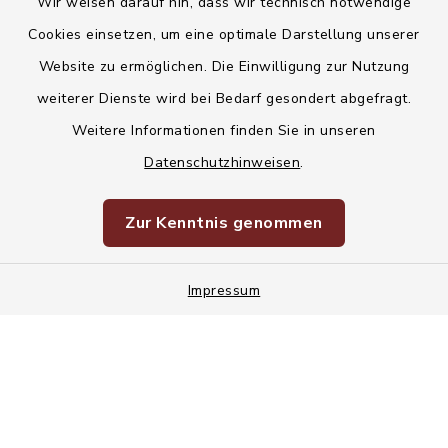
Wir weisen darauf hin, dass wir technisch notwendige
Kontakt
Cookies einsetzen, um eine optimale Darstellung unserer
Website zu ermöglichen. Die Einwilligung zur Nutzung
Barrierefreiheit
weiterer Dienste wird bei Bedarf gesondert abgefragt.
Weitere Informationen finden Sie in unseren
Datenschutz
Datenschutzhinweisen
.
Korruptionsvorbeugung
Zur Kenntnis genommen
Impressum
Impressum
Sitemap
Cookie-Einstellungen