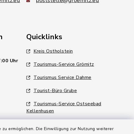
mitz.eu
poststelle@groemitz.eu
n
Quicklinks
Kreis Ostholstein
7:00 Uhr
Tourismus-Service Grömitz
Tourismus Service Dahme
Tourist-Büro Grube
Tourismus-Service Ostseebad
Kellenhusen
 zu ermöglichen. Die Einwilligung zur Nutzung weiterer
6:00 Uhr