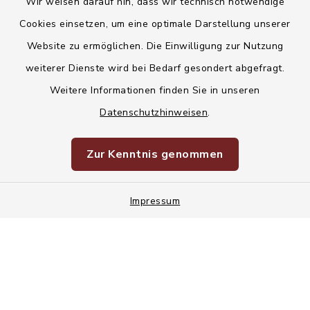
Wir weisen darauf hin, dass wir technisch notwendige
Kontakt
Cookies einsetzen, um eine optimale Darstellung unserer
Website zu ermöglichen. Die Einwilligung zur Nutzung
Barrierefreiheit
weiterer Dienste wird bei Bedarf gesondert abgefragt.
Weitere Informationen finden Sie in unseren
Datenschutz
Datenschutzhinweisen
.
Korruptionsvorbeugung
Zur Kenntnis genommen
Impressum
Impressum
Sitemap
Cookie-Einstellungen